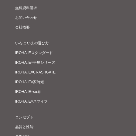
無料資料請求
お問い合わせ
会社概要
いろは.いえの選び方
IROHA.IEスタンダード
IROHA.IE×平屋シリーズ
IROHA.IE×CRASHGATE
IROHA.IE×家時短
IROHA.IE×su:iji
IROHA.IE×スマイフ
コンセプト
品質と性能