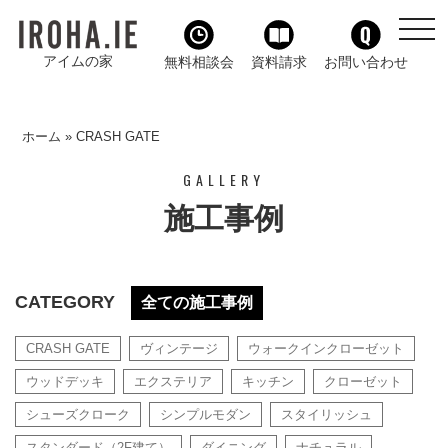
toggl
navig
アイムの家
無料相談会
資料請求
お問い合わせ
ホーム
»
CRASH GATE
GALLERY
施工事例
CATEGORY
全ての施工事例
CRASH GATE
ヴィンテージ
ウォークインクローゼット
ウッドデッキ
エクステリア
キッチン
クローゼット
シューズクローク
シンプルモダン
スタイリッシュ
スタンダード（2F建て）
ダイニング
ナチュラル