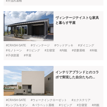
#片流れ屋根
ヴィンテージテイストな家具
と暮らす平屋
#CRASH GATE
#ヴィンテージ
#ウッドデッキ
#ダイニング
#モノトーン
#リビング
#主寝室
#内観
#切妻屋根
#外観
#子供部屋
#平屋
インテリアブランドとのコラ
ボで実現した自分たちの...
#CRASH GATE
#ウォークインクローゼット
#エクステリア
#シンプルモダン
#パラペット屋根
#リビング
#主寝室
#内観