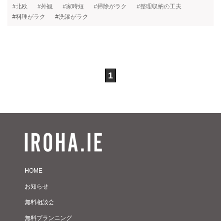
#北欧
#外観
#家時短
#掃除がラク
#整理収納の工夫
#料理がラク
#洗濯がラク
1
HOME
お知らせ
無料相談会
無料プランニング