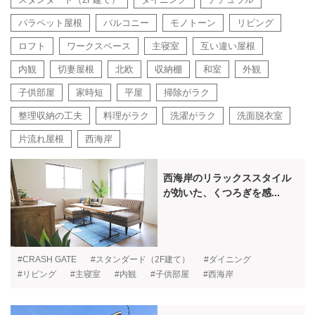
パラペット屋根
バルコニー
モノトーン
リビング
ロフト
ワークスペース
主寝室
互い違い屋根
内観
切妻屋根
北欧
収納棚
和室
外観
子供部屋
家時短
平屋
掃除がラク
整理収納の工夫
料理がラク
洗濯がラク
洗面脱衣室
片流れ屋根
西海岸
西海岸のリラックススタイル
が効いた、くつろぎを感...
#CRASH GATE
#スタンダード（2F建て）
#ダイニング
#リビング
#主寝室
#内観
#子供部屋
#西海岸