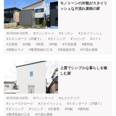
モノトーンの外観がスタイリ
ッシュな片流れ屋根の家
#CRASH GATE
#ヴィンテージ
#キッチン
#スタイリッシュ
#スタンダード（2F建て）
#ダイニング
#リビング
#ロフト
#主寝室
#内観
#和室
#外観
#子供部屋
#家時短
#掃除がラク
#整理収納の工夫
#洗面脱衣室
#片流れ屋根
上質でシンプルな暮らしを愉
しむ家
#CRASH GATE
#ヴィンテージ
#エクステリア
#シューズクローク
#スタイリッシュ
#スタンダード（2F建て）
#ダイニング
#リビング
#主寝室
#内観
#家時短
#整理収納の工夫
#片流れ屋根