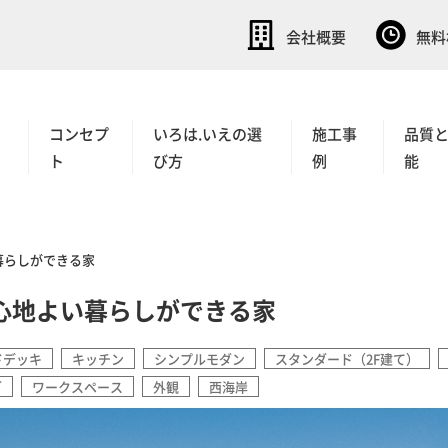
会社概要
無料
コンセプ
いろは.いえの選
施工事
品質
ト
び方
例
能
暮らしができる家
心地よい暮らしができる家
ドデッキ
キッチン
シンプルモダン
スタンダード（2F建て）
グ
ワークスペース
外観
西海岸