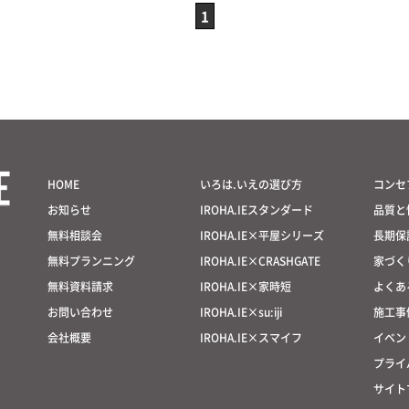
1
HOME
いろは.いえの選び方
コンセ
お知らせ
IROHA.IEスタンダード
品質と
無料相談会
IROHA.IE×平屋シリーズ
長期保
無料プランニング
IROHA.IE×CRASHGATE
家づく
無料資料請求
IROHA.IE×家時短
よくあ
お問い合わせ
IROHA.IE×su:iji
施工事
会社概要
IROHA.IE×スマイフ
イベン
プライ
サイト