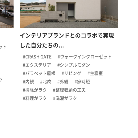
インテリアブランドとのコラボで実現
した自分たちの...
ット
#CRASH GATE
#ウォークインクローゼット
#エクステリア
#シンプルモダン
#パラペット屋根
#リビング
#主寝室
ク
#内観
#北欧
#外観
#家時短
#掃除がラク
#整理収納の工夫
#料理がラク
#洗濯がラク